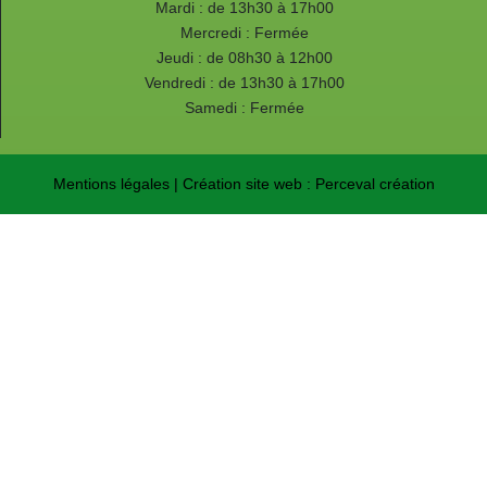
Mardi : de 13h30 à 17h00
Mercredi : Fermée
Jeudi : de 08h30 à 12h00
Vendredi : de 13h30 à 17h00
Samedi : Fermée
Mentions légales
| Création site web :
Perceval création