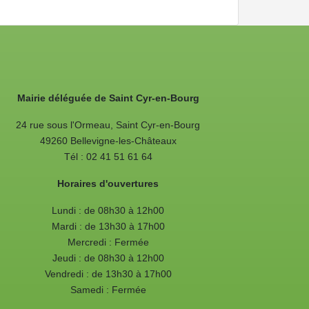
Mairie déléguée de Saint Cyr-en-Bourg
24 rue sous l'Ormeau, Saint Cyr-en-Bourg
49260 Bellevigne-les-Châteaux
Tél : 02 41 51 61 64
Horaires d'ouvertures
Lundi : de 08h30 à 12h00
Mardi : de 13h30 à 17h00
Mercredi : Fermée
Jeudi : de 08h30 à 12h00
Vendredi : de 13h30 à 17h00
Samedi : Fermée