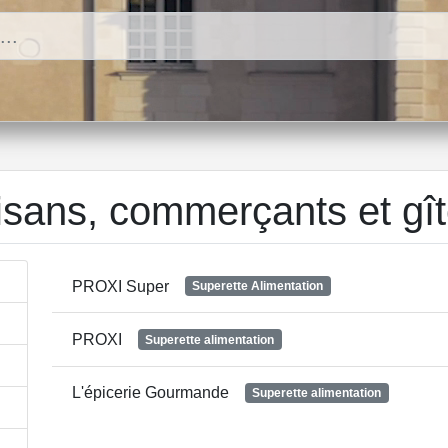
isans, commerçants et gî
PROXI Super
Superette Alimentation
PROXI
Superette alimentation
L'épicerie Gourmande
Superette alimentation