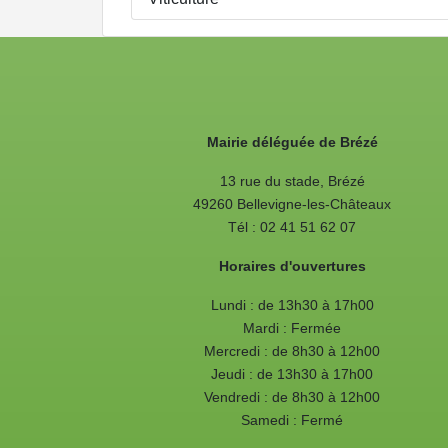
Mairie déléguée de Brézé
13 rue du stade, Brézé
49260 Bellevigne-les-Châteaux
Tél : 02 41 51 62 07
Horaires d'ouvertures
Lundi : de 13h30 à 17h00
Mardi : Fermée
Mercredi : de 8h30 à 12h00
Jeudi : de 13h30 à 17h00
Vendredi : de 8h30 à 12h00
Samedi : Fermé