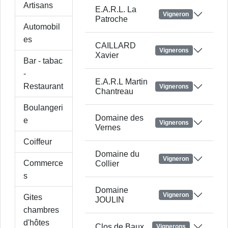
Artisans
E.A.R.L. La
Vigneron
Patroche
Automobil
es
CAILLARD
Vignerons
Xavier
Bar - tabac
-
E.A.R.L Martin
Restaurant
Vignerons
Chantreau
Boulangeri
Domaine des
e
Vignerons
Vernes
Coiffeur
Domaine du
Vigneron
Commerce
Collier
s
Domaine
Vigneron
Gites
JOULIN
chambres
d'hôtes
Clos de Baux
Vignerons