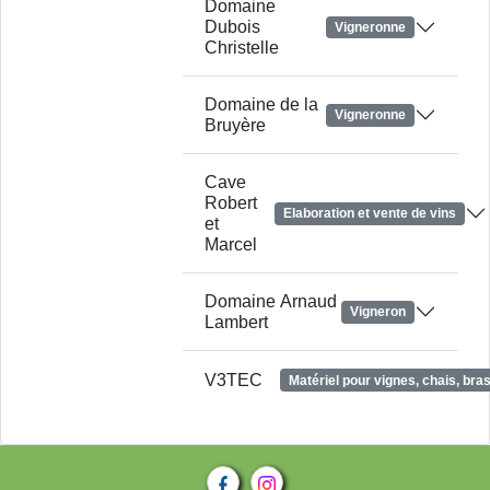
Domaine
Dubois
Vigneronne
Christelle
Domaine de la
Vigneronne
Bruyère
Cave
Robert
Elaboration et vente de vins
et
Marcel
Domaine Arnaud
Vigneron
Lambert
V3TEC
Matériel pour vignes, chais, bra