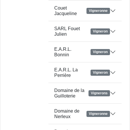
Couet
Vigneronne
Jacqueline
SARL Fouet
Vigneron
Julien
E.A.R.L.
Vigneron
Bonnin
E.A.R.L. La
Vigneron
Perrière
Domaine de la
Vignerons
Guilloterie
Domaine de
Vigneronne
Nerleux