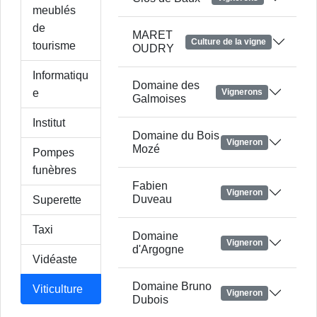
meublés
de
MARET
Culture de la vigne
tourisme
OUDRY
Informatiqu
Domaine des
e
Vignerons
Galmoises
Institut
Domaine du Bois
Vigneron
Mozé
Pompes
funèbres
Fabien
Vigneron
Duveau
Superette
Taxi
Domaine
Vigneron
d'Argogne
Vidéaste
Domaine Bruno
Viticulture
Vigneron
Dubois